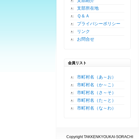
支部紹介
支部所在地
Ｑ＆Ａ
プライバシーポリシー
リンク
お問合せ
会員リスト
市町村名（あ～お）
市町村名（か～こ）
市町村名（さ～そ）
市町村名（た～と）
市町村名（な～わ）
Copyright TAKKENKYOUKAI-SORACHI