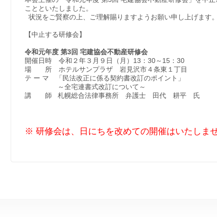
ことといたしました。
状況をご賢察の上、ご理解賜りますようお願い申し上げます
【中止する研修会】
令和元年度 第3回 宅建協会不動産研修会
開催日時 令和２年３月９日（月）13：30～15：30
場 所 ホテルサンプラザ 岩見沢市４条東１丁目
テ ー マ 「民法改正に係る契約書改訂のポイント」
～全宅連書式改訂について～
講 師 札幌総合法律事務所 弁護士 田代 耕平 氏
※ 研修会は、日にちを改めての開催はいたしま